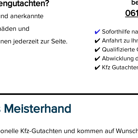
engutachte
n?
be
061
und anerkannte
chäden und
✔️
Soforthilfe n
✔️ Anfahrt zu I
nen jederzeit zur Seite.
✔️ Qualifizierte
✔️ Abwicklung d
✔️ Kfz Gutachte
 Meisterhand
ionell
e Kfz-Gutachten und kommen auf Wunsch d