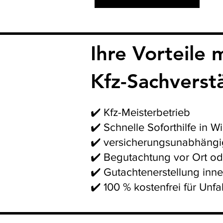
Ihre Vorteile 
Kfz-Sachverst
✔️ Kfz-Meisterbetrieb
✔️ Schnelle Soforthilfe i
✔️ versicherungsunabhängig
✔️ Begutachtung vor Ort od
✔️ Gutachtenerstellung inn
✔️ 100 % kostenfrei für Unf