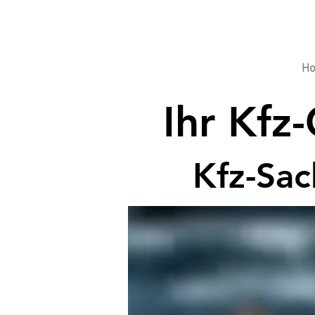
H
Ihr Kfz
Kfz-Sa