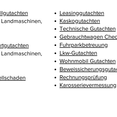
allgutachten
Leasinggutachten
Kaskogutachten
, Landmaschinen,
Technische Gutachten
Gebrauchtwagen Che
Fuhrparkbetreuung
rtgutachten
Lkw-Gutachten
,
Landmaschinen,
Wohnmobil Gutachten
Beweissicherungsguta
Rechnungsprüfung
ellschaden
Karosserievermessung
Wiesbaden Wiesbade