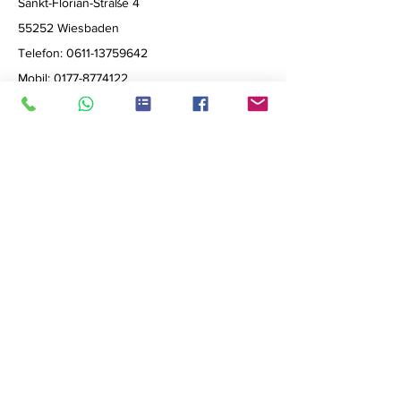
Sankt-Florian-Straße 4
55252 Wiesbaden
Telefon:
0611-13759642
Mobil:
0177-8774122
E-Mail:
info@auto-gutachten.org
Öffnungszeiten:
Montag bis Sonntag: 7:00-22:00 Uhr
Vorname
Nachname
Email