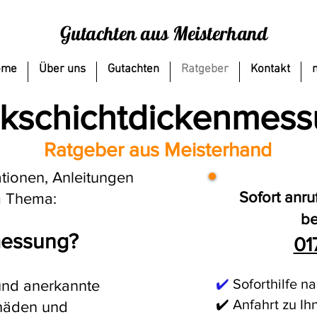
Gutachten aus Meisterhand
ome
Über uns
Gutachten
Ratgeber
Kontakt
kschichtdickenmes
Ratgeber aus Meisterhand
ationen, Anleitungen
Sofort anru
m Thema:
be
messung
?
01
✔️
Soforthilfe n
und anerkannte
✔️ Anfahrt zu Ih
chäden und