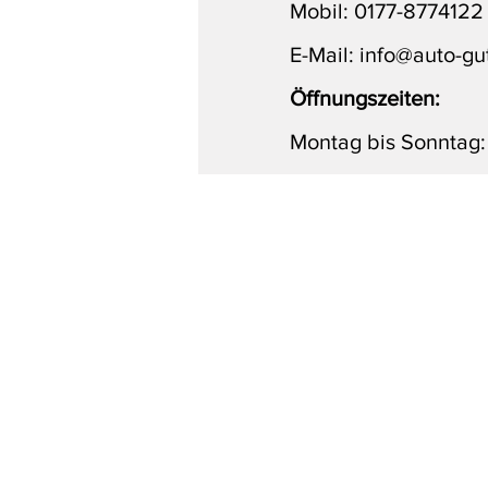
Mobil:
0177-8774122
E-Mail:
info@auto-gu
Öffnungszeiten:
Montag bis Sonntag:
Wiesbaden Mainz Frankfurt Darmstadt Offenbach Lu
Gutachter / Kfz Gutachten / Gutachter Kfz / Auto Gutacht
Leasing Rückgabe / Kfz Begutachtung / autoschaden G
schadensgutachten Kfz / Kfz sachverständiger Gutachten /
Gutachter Kfz / leasinggutachten / Unfall Gutachter
sachverständiger werden / Kfz Sachvetständigenbüro / sc
gutachter / unfallgutachter in der Nähe / kfz gutachten 
nähe / kfz gutachten / gutachter kfz / unfallgutachten
gutachten / gutachten pkw / pkw wertgutachten / unfall
gutachter autoschaden / sachverständiger für kfz / verk