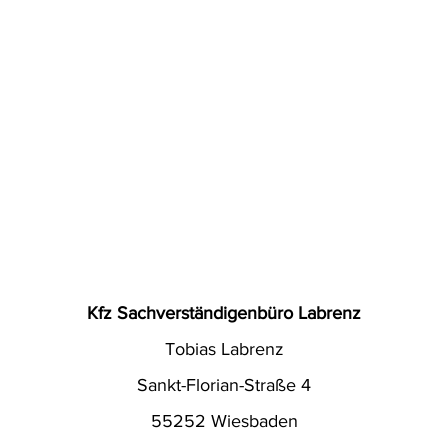
hverständiger werden / schadengutachten / kfz sachverständigenbüro / schaden gutachter / Oldtimer 
r nähe / reparatur nach unfall / pkw gutachten / auto unfall reparatur / gutachten pkw / unfallgutac
fall gutachter in der nähe / kfz gutachten / auto gutachter / gutachter kfz / auto schaden / kfz s
en gutachter / sachverständiger gutachter kfz / kfz unfall gutachter / pkw gutachten / gutachten
fz sachverständiger gutachten / gutachter für auto / auto begutachtung / der kfz gutachter / fahrz
n / Fahrzeugschaden / Fahrzeugbewertung / Autounfall / Fiktive Schadensabrechnung / Haftpflich
Gutachten / Fahrrad Gutachten / Motorrad Gutachten / Mietwagenkostenersatz / Nutzungsausfallen
digenkosten / Schadengutachten / Technisches Kfz Gutachten / Bewei ssicherung / Wertgutac
hten 
nahmedienst / Unfall - Ursachenermittlungen / Plausibilitätsprüfungen / Technische Beratung / Lac
Beweissicherung / Motorengutachten / Nachlassgutachten
Kfz Sachverständigenbüro Labrenz
Tobias Labrenz
Sankt-Florian-Straße 4
55252 Wiesbaden